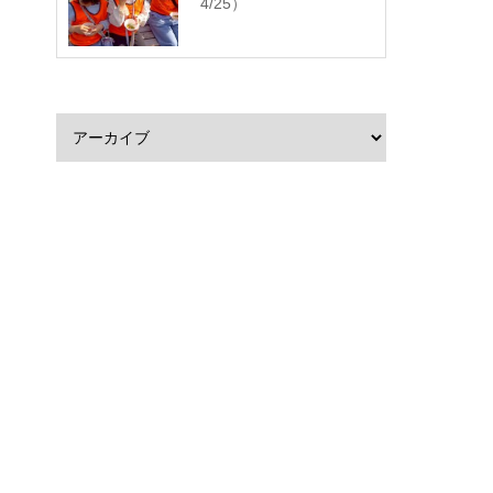
4/25）