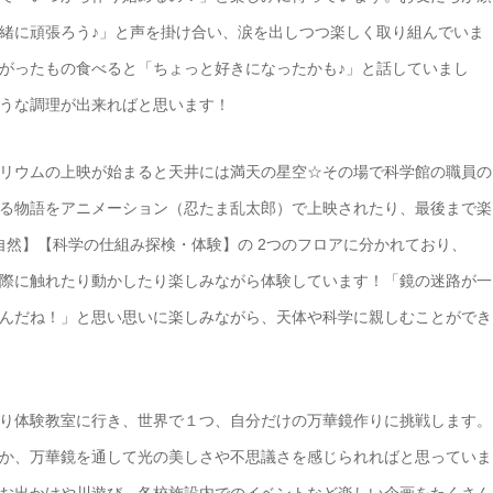
緒に頑張ろう♪」と声を掛け合い、涙を出しつつ楽しく取り組んでいま
がったもの食べると「ちょっと好きになったかも♪」と話していまし
うな調理が出来ればと思います！
リウムの上映が始まると天井には満天の星空☆その場で科学館の職員の
る物語をアニメーション（忍たま乱太郎）で上映されたり、最後まで楽
自然】【科学の仕組み探検・体験】の 2つのフロアに分かれており、
際に触れたり動かしたり楽しみながら体験しています！「鏡の迷路が一
んだね！」と思い思いに楽しみながら、天体や科学に親しむことができ
り体験教室に行き、世界で１つ、自分だけの万華鏡作りに挑戦します。
か、万華鏡を通して光の美しさや不思議さを感じられればと思っていま