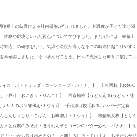
語聴覚士の荻野による社内研修が行われました。各職種が子ども達と関
、性格や環境といった視点について学びました。また6月には、栄養士
時対応」の研修を行い、気温や湿度が高くなるこの時期に起こりやすく
を再確認しました。今回学んだことを、日々の充実した療育に繋げてい
ライス・ポテトサラダ・コーンスープ・バナナ）】、上桂西校【お好み
し・豚汁・おにぎり・りんご）】、西京極校【うどん定食(うどん・鮭
とササミのポン酢和え･キウイ)】、千代原口校【和風ハンバーグ定食
んじんしりしり・ごはん・お味噌汁・キウイ）】、桂物集女校【とりミ
カメと豆腐のみそ汁・ほうれん草とコーンのバター炒め・バナナ）】を
で「いつから作り始めるの？」と楽しみに待っています。お友だちが頑