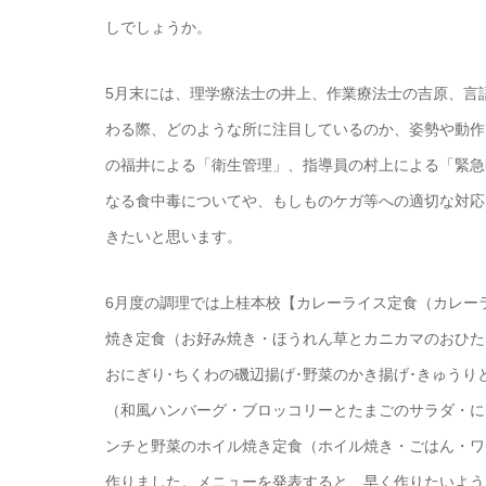
しでしょうか。
5月末には、理学療法士の井上、作業療法士の吉原、言
わる際、どのような所に注目しているのか、姿勢や動作
の福井による「衛生管理」、指導員の村上による「緊急
なる食中毒についてや、もしものケガ等への適切な対応
きたいと思います。
6月度の調理では上桂本校【カレーライス定食（カレー
焼き定食（お好み焼き・ほうれん草とカニカマのおひた
おにぎり･ちくわの磯辺揚げ･野菜のかき揚げ･きゅうり
（和風ハンバーグ・ブロッコリーとたまごのサラダ・に
ンチと野菜のホイル焼き定食（ホイル焼き・ごはん・ワ
作りました。メニューを発表すると、早く作りたいよう