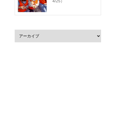
4/25）