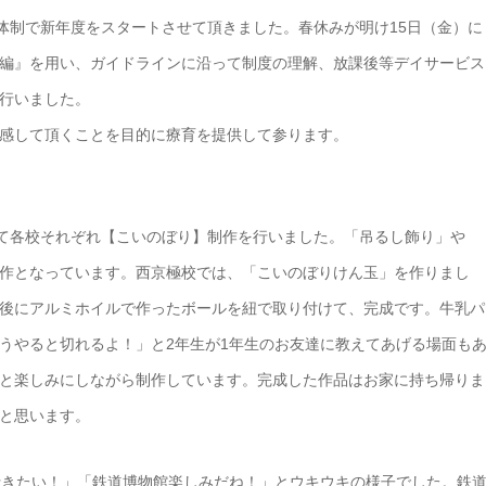
体制で新年度をスタートさせて頂きました。春休みが明け15日（金）に
編』を用い、ガイドラインに沿って制度の理解、放課後等デイサービス
行いました。
感して頂くことを目的に療育を提供して参ります。
けて各校それぞれ【こいのぼり】制作を行いました。「吊るし飾り」や
作となっています。西京極校では、「こいのぼりけん玉」を作りまし
後にアルミホイルで作ったボールを紐で取り付けて、完成です。牛乳パ
うやると切れるよ！」と2年生が1年生のお友達に教えてあげる場面も
と楽しみにしながら制作しています。完成した作品はお家に持ち帰りま
と思います。
行きたい！」「鉄道博物館楽しみだね！」とウキウキの様子でした。鉄