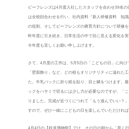
ビーフレンズは4月度入社したスタッフを合わせ39名の
は全校顔合わせを行い、社内資料『新人研修資料 知識
の役割、そしてビーフレンズの療育方針について研修を
昨年度に引き続き、日常生活の中で目に見える変化を実
今年度も宜しくお願い申し上げます。
さて、4月度の工作は、5月5日の「こどもの日」に向
「壁面飾り」など、どの校もオリジナリティに溢れた工
た。牛乳パックに折り紙を貼り、目と鱗をつけます。最
ックをハサミで切るには少し力が必要なのですが、「こ
りました。完成が近づくにつれて「もう遊んでいい？」
すので、ぜひ一緒にこどもの日を楽しんでいただければ
4月4日の【鉄道博物館】では、その日の朝から「早く