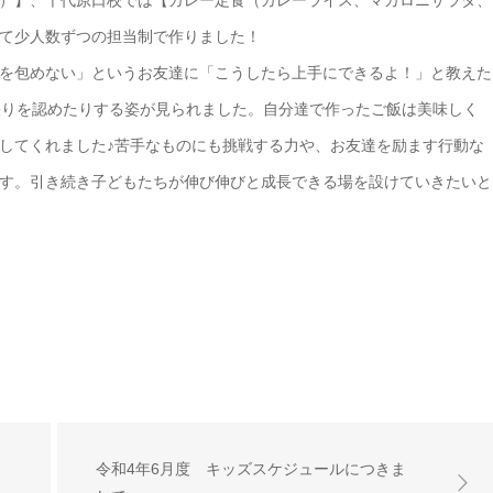
）】、千代原口校では【カレー定食（カレーライス、マカロニサラダ、
て少人数ずつの担当制で作りました！
を包めない」というお友達に「こうしたら上手にできるよ！」と教えた
張りを認めたりする姿が見られました。自分達で作ったご飯は美味しく
してくれました♪苦手なものにも挑戦する力や、お友達を励ます行動な
す。引き続き子どもたちが伸び伸びと成長できる場を設けていきたいと
令和4年6月度 キッズスケジュールにつきま