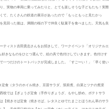
り、実物の車両に乗ってみたりと、とても楽しそうな子どもたち！実際
くて、たくさんの鉄道の展示があったので「もっともっと見たかっ
を見回った後は、満開の桜の下で仲良く駄菓子を食べました。天気も良
ーティスト吉田貴志さんをお招きして、ワークイベント「オリジナルエ
ら好きなものをひとつ選んで、絵の具で色付けしていきます。色付けす
で一つだけのトートバックが完成しました。「すごーい！」「早く使い
き定食（タラのホイル焼き、豆苗サラダ、筑前煮、白菜とツナの煮浸
西校では【ぎょうざ定食（手作りぎょうざ、もやし炒め、ポテトサラ
は【焼きそば定食（焼きそば、レタスとゆでたまごとほうれん草のサラ