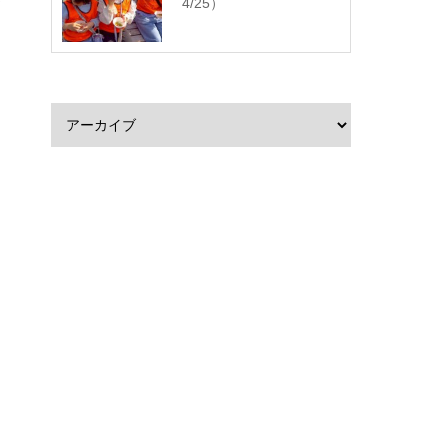
4/25）